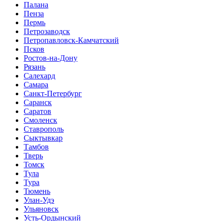
Палана
Пенза
Пермь
Петрозаводск
Петропавловск-Камчатский
Псков
Ростов-на-Дону
Рязань
Салехард
Самара
Санкт-Петербург
Саранск
Саратов
Смоленск
Ставрополь
Сыктывкар
Тамбов
Тверь
Томск
Тула
Тура
Тюмень
Улан-Удэ
Ульяновск
Усть-Ордынский