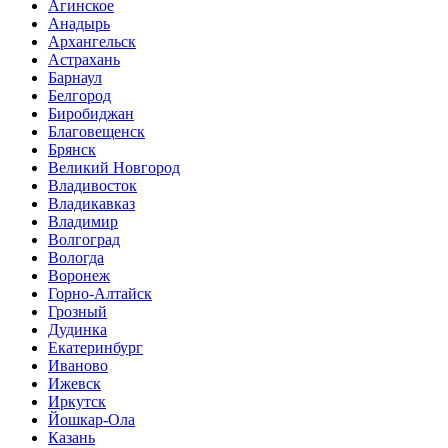
Агинское
Анадырь
Архангельск
Астрахань
Барнаул
Белгород
Биробиджан
Благовещенск
Брянск
Великий Новгород
Владивосток
Владикавказ
Владимир
Волгоград
Вологда
Воронеж
Горно-Алтайск
Грозный
Дудинка
Екатеринбург
Иваново
Ижевск
Иркутск
Йошкар-Ола
Казань