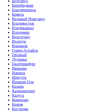
Белгород
Биробиджан
Благовещенск
Брянск
Великий Новгород
Владивосток
Владикавказ
Владимир
Волгоград
Вологда
Воронеж
Горно-Алтайск
Грозный
Дудинка
Екатеринбург
Иваново
Ижевск
Иркутск
Йошкар-Ола
Казань
Калининград
Калуга
Кемерово
Киров
Кострома