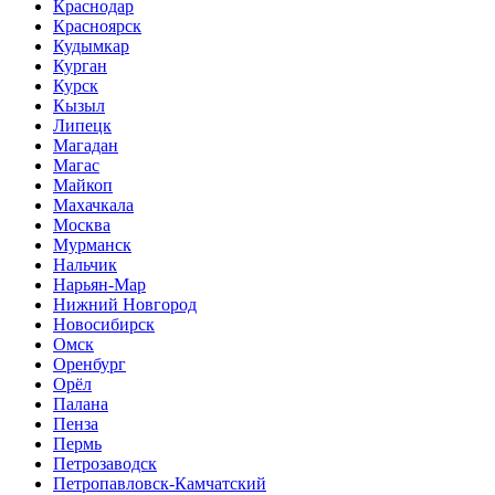
Краснодар
Красноярск
Кудымкар
Курган
Курск
Кызыл
Липецк
Магадан
Магас
Майкоп
Махачкала
Москва
Мурманск
Нальчик
Нарьян-Мар
Нижний Новгород
Новосибирск
Омск
Оренбург
Орёл
Палана
Пенза
Пермь
Петрозаводск
Петропавловск-Камчатский