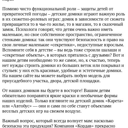
Помимо чисто функциональной роли – защиты детей от
превратностей погоды – детские домики играют важную роль
в их сюжетно-ролевых играх: домик в зависимости от сюжета
превращается то в чье-то жилье, то в магазин, то в сказочный
замок. Психологи говорят, что детям очень важно иметь
маленькое, но свое собственное пространство, ограниченное
стенками домика: так они чувствуют безопасность и право на
свои личные маленькие «секретики», недоступные взрослым.
Вспомните себя в детстве – вы ведь тоже строили шалаши и
«секретные объекты», в которых прятались с друзьями? Вот и
нашим детям необходимо то же самое, но, к счастью, теперь
нет нужды строить домики из больших веток или покрывал и
стульев: у них есть красивые, удобные и эстетичные домики.
На нашем сайте вы можете выбрать любую модель для
приусадебного участка, двора, детской площадки.
От наших домиков вы будете в восторге! Вашим детям
обязательно понравятся яркие краски и необычные формы
наших изделий. Только взгляните на детский домик «Карета»
или «Автобус» — они и сами по себе станут объектами
веселых детских игр на свежем воздухе.
Важный вопрос, который всегда волнует мам: насколько
безопасна эта продукция? Компания «Кордав» прекрасно